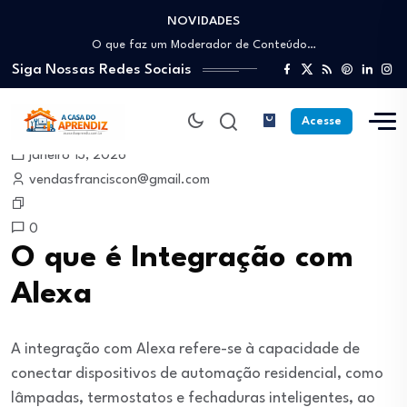
NOVIDADES
Como trabalhar como Estoquista: O guia para…
O que faz um Moderador de Conteúdo…
Siga Nossas Redes Sociais
Como ser um Afiliado de Sucesso trabalhando…
Como dar Aulas Particulares Online e viver…
Profissão Instalador Solar: Como entrar no mercado…
Acesse
Como trabalhar como Estoquista: O guia para…
janeiro 13, 2026
O que faz um Moderador de Conteúdo…
vendasfranciscon@gmail.com
Como ser um Afiliado de Sucesso trabalhando…
Como dar Aulas Particulares Online e viver…
0
O que é Integração com
Alexa
A integração com Alexa refere-se à capacidade de
conectar dispositivos de automação residencial, como
lâmpadas, termostatos e fechaduras inteligentes, ao