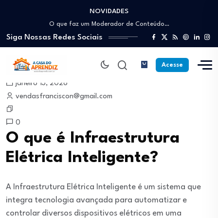
NOVIDADES
Como trabalhar como Estoquista: O guia para…
O que faz um Moderador de Conteúdo…
Siga Nossas Redes Sociais
Como ser um Afiliado de Sucesso trabalhando…
Como dar Aulas Particulares Online e viver…
Profissão Instalador Solar: Como entrar no mercado…
Acesse
Como trabalhar como Estoquista: O guia para…
janeiro 13, 2026
O que faz um Moderador de Conteúdo…
vendasfranciscon@gmail.com
Como ser um Afiliado de Sucesso trabalhando…
Como dar Aulas Particulares Online e viver…
0
O que é Infraestrutura
Elétrica Inteligente?
A Infraestrutura Elétrica Inteligente é um sistema que
integra tecnologia avançada para automatizar e
controlar diversos dispositivos elétricos em uma