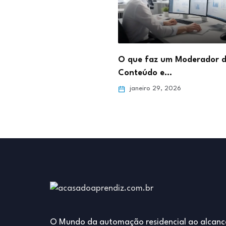
abalhar como Estoquista:
O que faz um Moderador 
para o…
Conteúdo e…
ro 5, 2026
janeiro 29, 2026
O Mundo da automação residencial ao alcanc