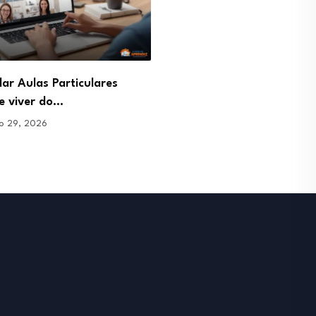
ar Aulas Particulares
Profissão Gestor de Pinte
e viver do…
Como gerar tráfego de…
ro 29, 2026
janeiro 29, 2026