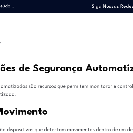
nteúdo…
Siga Nossas Redes
o trabalhando…
e e viver…
 entrar no mercado…
: O guia para…
m
nteúdo…
o trabalhando…
e e viver…
ções de Segurança Automati
tomatizadas são recursos que permitem monitorar e contro
tizada.
 Movimento
ão dispositivos que detectam movimentos dentro de um d