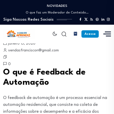
NOVIDADES
Como trabalhar como Estoquista: O guia para…
O que faz um Moderador de Conteúdo…
Siga Nossas Redes Sociais
Como ser um Afiliado de Sucesso trabalhando…
Como dar Aulas Particulares Online e viver…
Profissão Instalador Solar: Como entrar no mercado…
Acesse
Como trabalhar como Estoquista: O guia para…
janeiro 13, 2026
O que faz um Moderador de Conteúdo…
vendasfranciscon@gmail.com
Como ser um Afiliado de Sucesso trabalhando…
Como dar Aulas Particulares Online e viver…
0
O que é Feedback de
Automação
O feedback de automação é um processo essencial na
automação residencial, que consiste na coleta de
informações sobre o desempenho e a eficácia dos