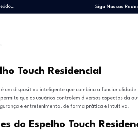
nteúdo…
Siga Nossas Redes
o trabalhando…
e e viver…
 entrar no mercado…
: O guia para…
m
nteúdo…
o trabalhando…
e e viver…
lho Touch Residencial
 é um dispositivo inteligente que combina a funcionalidad
e permite que os usuários controlem diversos aspectos da a
gurança e entretenimento, de forma prática e intuitiva.
es do Espelho Touch Residenc