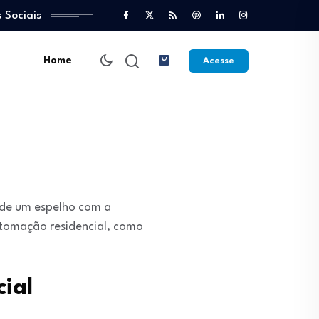
 Sociais
Home
Acesse
e de um espelho com a
utomação residencial, como
ial