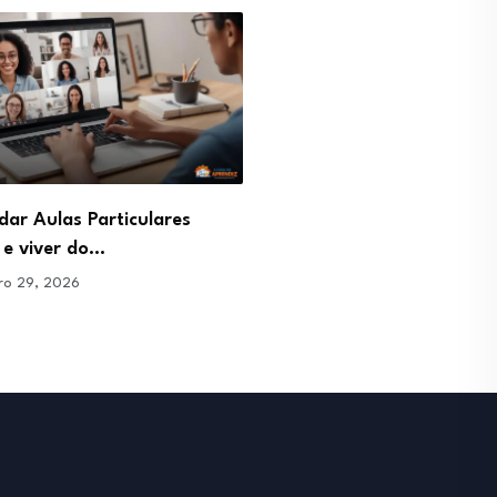
ar Aulas Particulares
Profissão Gestor de Pinte
e viver do…
Como gerar tráfego de…
ro 29, 2026
janeiro 29, 2026