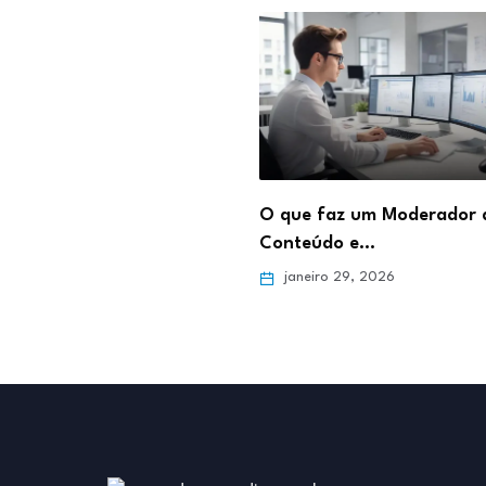
abalhar como Estoquista:
O que faz um Moderador 
para o…
Conteúdo e…
ro 5, 2026
janeiro 29, 2026