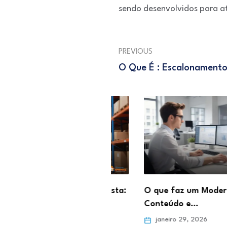
sendo desenvolvidos para a
PREVIOUS
O Que É : Escalonamento
abalhar como Estoquista:
O que faz um Moderador 
para o…
Conteúdo e…
ro 5, 2026
janeiro 29, 2026