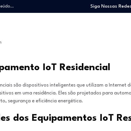
nteúdo…
Siga Nossas Redes
o trabalhando…
e e viver…
 entrar no mercado…
: O guia para…
m
nteúdo…
o trabalhando…
e e viver…
pamento IoT Residencial
iais são dispositivos inteligentes que utilizam a Internet 
sitivos em uma residência. Eles são projetados para automat
o, segurança e eficiência energética.
es dos Equipamentos IoT Res