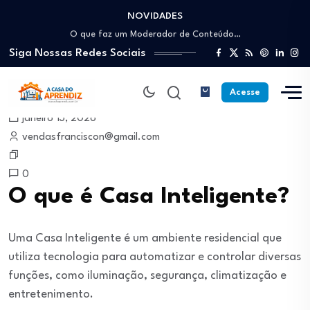
NOVIDADES
Como trabalhar como Estoquista: O guia para…
O que faz um Moderador de Conteúdo…
Siga Nossas Redes Sociais
Como ser um Afiliado de Sucesso trabalhando…
Como dar Aulas Particulares Online e viver…
Profissão Instalador Solar: Como entrar no mercado…
Acesse
Como trabalhar como Estoquista: O guia para…
janeiro 13, 2026
O que faz um Moderador de Conteúdo…
vendasfranciscon@gmail.com
Como ser um Afiliado de Sucesso trabalhando…
Como dar Aulas Particulares Online e viver…
0
O que é Casa Inteligente?
Uma Casa Inteligente é um ambiente residencial que
utiliza tecnologia para automatizar e controlar diversas
funções, como iluminação, segurança, climatização e
entretenimento.