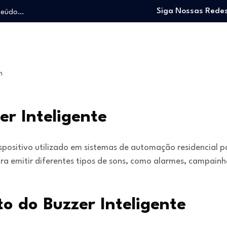
nteúdo…
Siga Nossas Redes
o trabalhando…
e e viver…
 entrar no mercado…
: O guia para…
m
nteúdo…
o trabalhando…
e e viver…
er Inteligente
spositivo utilizado em sistemas de automação residencial pa
a emitir diferentes tipos de sons, como alarmes, campainh
o do Buzzer Inteligente