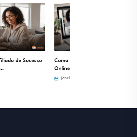
ar Aulas Particulares
Profissão Gestor de Pinte
e viver do…
Como gerar tráfego de…
ro 29, 2026
janeiro 29, 2026