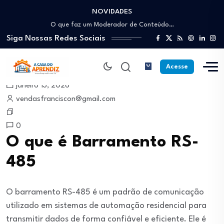
NOVIDADES
Como trabalhar como Estoquista: O guia para…
O que faz um Moderador de Conteúdo…
Siga Nossas Redes Sociais
Como ser um Afiliado de Sucesso trabalhando…
Como dar Aulas Particulares Online e viver…
Profissão Instalador Solar: Como entrar no mercado…
Acesse
Como trabalhar como Estoquista: O guia para…
janeiro 13, 2026
O que faz um Moderador de Conteúdo…
vendasfranciscon@gmail.com
Como ser um Afiliado de Sucesso trabalhando…
Como dar Aulas Particulares Online e viver…
0
O que é Barramento RS-
485
O barramento RS-485 é um padrão de comunicação
utilizado em sistemas de automação residencial para
transmitir dados de forma confiável e eficiente. Ele é