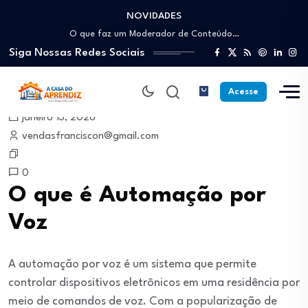
NOVIDADES
Como trabalhar como Estoquista: O guia para…
O que faz um Moderador de Conteúdo…
Siga Nossas Redes Sociais
Como ser um Afiliado de Sucesso trabalhando…
Como dar Aulas Particulares Online e viver…
Profissão Instalador Solar: Como entrar no mercado…
Acesse
Como trabalhar como Estoquista: O guia para…
janeiro 13, 2026
O que faz um Moderador de Conteúdo…
vendasfranciscon@gmail.com
Como ser um Afiliado de Sucesso trabalhando…
Como dar Aulas Particulares Online e viver…
0
O que é Automação por
Voz
A automação por voz é um sistema que permite
controlar dispositivos eletrônicos em uma residência por
meio de comandos de voz. Com a popularização de