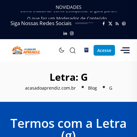
NOVIDADES
Como trabalhar como Estoquista: O guia para…
O que faz um Moderador de Conteúdo…
Siga Nossas Redes Sociais
Como ser um Afiliado de Sucesso trabalhando…
Como dar Aulas Particulares Online e viver…
Profissão Instalador Solar: Como entrar no mercado…
Como trabalhar como Estoquista: O guia para…
Acesse
O que faz um Moderador de Conteúdo…
Como ser um Afiliado de Sucesso trabalhando…
Como dar Aulas Particulares Online e viver…
Letra:
G
acasadoaprendiz.com.br
Blog
G
Termos com a Letra
(g)