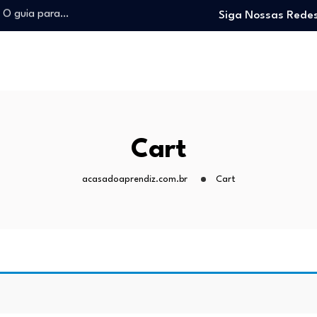
: O guia para…
Siga Nossas Redes
nteúdo…
o trabalhando…
e e viver…
 entrar no mercado…
: O guia para…
nteúdo…
o trabalhando…
Cart
e e viver…
acasadoaprendiz.com.br
Cart