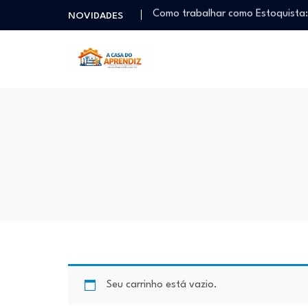
Como trabalhar como Estoquista
NOVIDADES
O que faz um Moderador de Co
Como ser um Afiliado de Sucess
Como dar Aulas Particulares Onlin
Profissão Instalador Solar: Como
Como trabalhar como Estoquista
O que faz um Moderador de Co
Como ser um Afiliado de Sucess
Como dar Aulas Particulares Onlin
Seu carrinho está vazio.