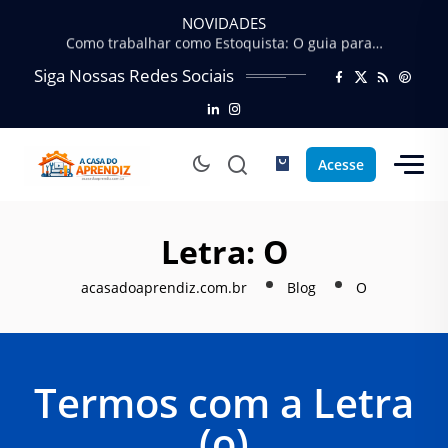
Profissão Instalador Solar: Como entrar no mercado…
NOVIDADES
Como trabalhar como Estoquista: O guia para…
O que faz um Moderador de Conteúdo…
Siga Nossas Redes Sociais
Como ser um Afiliado de Sucesso trabalhando…
Como dar Aulas Particulares Online e viver…
Profissão Instalador Solar: Como entrar no mercado…
Como trabalhar como Estoquista: O guia para…
Acesse
O que faz um Moderador de Conteúdo…
Como ser um Afiliado de Sucesso trabalhando…
Como dar Aulas Particulares Online e viver…
Letra:
O
acasadoaprendiz.com.br
Blog
O
Termos com a Letra
(o)