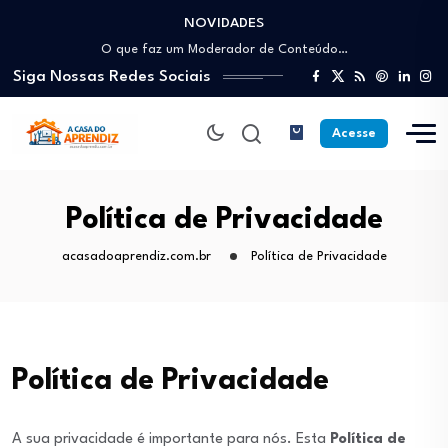
NOVIDADES
Como trabalhar como Estoquista: O guia para…
O que faz um Moderador de Conteúdo…
Siga Nossas Redes Sociais
Como ser um Afiliado de Sucesso trabalhando…
Como dar Aulas Particulares Online e viver…
Profissão Instalador Solar: Como entrar no mercado…
Acesse
Como trabalhar como Estoquista: O guia para…
O que faz um Moderador de Conteúdo…
Como ser um Afiliado de Sucesso trabalhando…
Política de Privacidade
Como dar Aulas Particulares Online e viver…
acasadoaprendiz.com.br
Política de Privacidade
Política de Privacidade
A sua privacidade é importante para nós. Esta
Política de