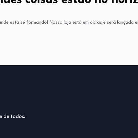
des coisas estão no hori
ande está se formando! Nossa loja está em obras e será lançada e
e de todos.