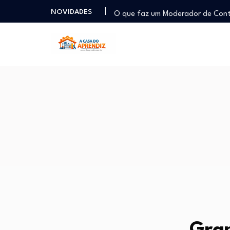
O que faz um Moderador de Co
NOVIDADES
Como ser um Afiliado de Sucess
Como dar Aulas Particulares Onlin
Profissão Instalador Solar: Como
Como trabalhar como Estoquista
O que faz um Moderador de Co
Como ser um Afiliado de Sucess
Como dar Aulas Particulares Onlin